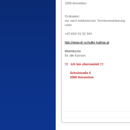
3300 Amstetten
Ordination
nur nach telefonischer Terminvereinbarung
unter
+43 650/ 91 92 344
http://www.dr-schuller-kalmar.at
Wahlärztin
für alle Kassen
!!! Ich bin übersiedelt !!!
Schulstraße 5
3300 Amstetten