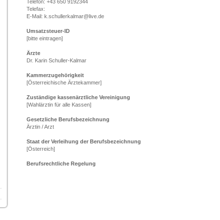
Telefon: +43 650 9192344
Telefax:
E-Mail: k.schullerkalmar@live.de
Umsatzsteuer-ID
[bitte eintragen]
Ärzte
Dr. Karin Schuller-Kalmar
Kammerzugehörigkeit
[Österreichische Ärztekammer]
Zuständige kassenärztliche Vereinigung
[Wahlärztin für alle Kassen]
Gesetzliche Berufsbezeichnung
Ärztin / Arzt
Staat der Verleihung der Berufsbezeichnung
[Österreich]
Berufsrechtliche Regelung